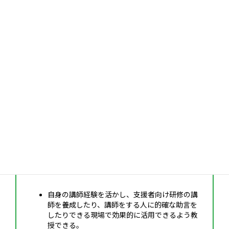
「講師育成力」とは
講師を育成できる力
講師向け研修等において、支援者研修やレ
クリエーション・インストラクター養成講
座等の講師を育成したり、
講師を助言した
りすることができる力
ポイント
自身の講師経験を活かし、支援者向け研修の講
師を養成したり、講師をする人に的確な助言を
したりできる現場で効果的に活用できるよう教
授できる。