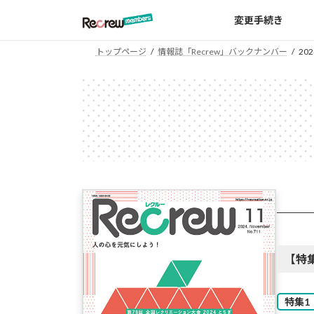
コ
ナ
変更手続き
ン
ビ
テ
ゲ
トップページ
情報誌「Recrew」バックナンバー
202
ン
ー
ツ
シ
へ
ョ
ス
ン
キ
に
ッ
移
プ
動
【特
特集1