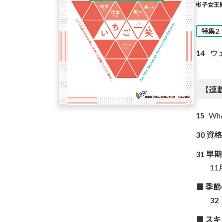
彬子女王
特集2
14
ウ
【連
15
Wha
30 
31 
1
■ 季
32
■ ス