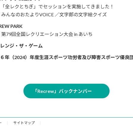
「全レクとちぎ」でセッションを実施してきました！
みんなのおたよりVOICE ／文字郎の文字絵クイズ
REW PARK
第79回全国レクリエーション大会 in あいち
チャレンジ・ザ・ゲーム
令和６年（2024）年度生涯スポーツ功労者及び障害スポーツ優良
「Recrew」バックナンバー
ー
サイトマップ