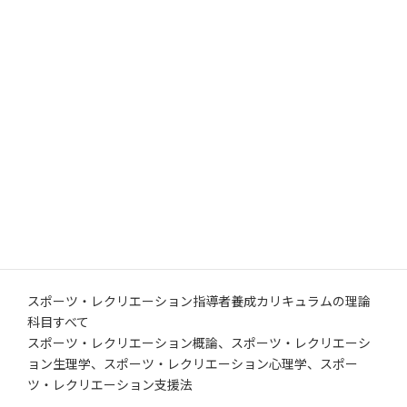
目」、現場を想定した「演習科目」で構成されています。 令
和7年度は、「理論科目」を学習する「通信学習」のお試し受
講を受け付けます。
「通信学習」の概要
課題答案用紙を提出いただくと、『スポレク指導者通信学習
修了証』を発行します。
学習内容
スポーツ・レクリエーション指導者養成カリキュラムの理論
科目すべて
スポーツ・レクリエーション概論、スポーツ・レクリエーシ
ョン生理学、スポーツ・レクリエーション心理学、スポー
ツ・レクリエーション支援法